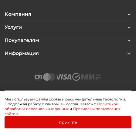
Компания
Услуги
Покупателям
Информация
Мы используем файлы cookie и рекомендательные технологии.
Продолжая рабату с сайтом, вы соглашаетесь с
Политикой
2026 © Профиль Центр
обработки персональных данных
и
Правилами пользования
Политика конфиденциальности
сайтом.
Пользовательское соглашение
Публичная оферта
принять
0
0
Разработано
Главная
Каталог
Корзина
Избранное
Войти