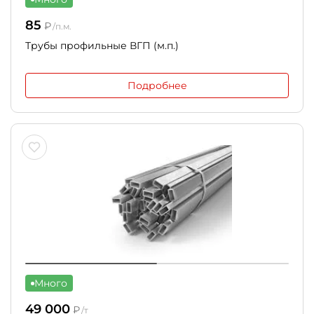
85
₽
/п.м.
Трубы профильные ВГП (м.п.)
Подробнее
Много
49 000
₽
/т