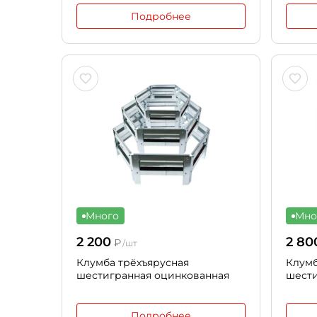
Подробнее
Много
Мно
2 200
2 80
₽
/шт
Клумба трёхъярусная
Клумб
шестигранная оцинкованная
шест
Подробнее