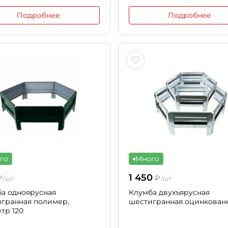
Подробнее
Подробнее
го
Много
1 450
₽
₽
/шт
/шт
а одноярусная
Клумба двухъярусная
гранная полимер,
шестигранная оцинкован
тр 120