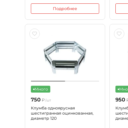
Подробнее
Много
Мно
750
950
₽
/шт
Клумба одноярусная
Клумб
шестигранная оцинкованная,
шести
диаметр 120
диаме