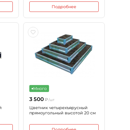
Подробнее
Много
3 500
₽
/шт
й
Цветник четырехъярусный
прямоугольный высотой 20 см
Подробнее