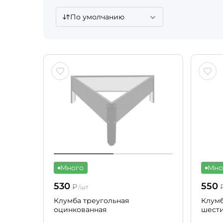
По умолчанию
Много
Мно
530
550
₽
/шт
Клумба треугольная
Клумб
оцинкованная
шести