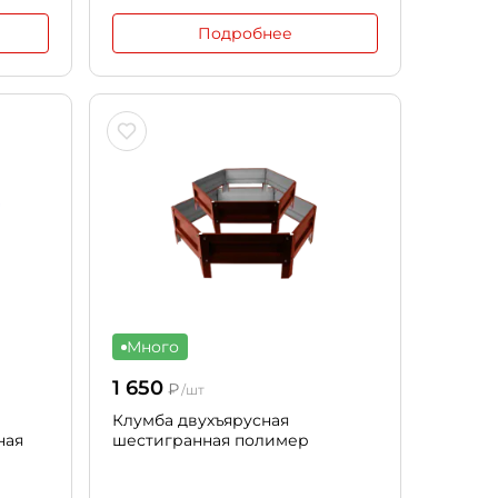
Подробнее
Много
1 650
₽
/шт
Клумба двухъярусная
ная
шестигранная полимер