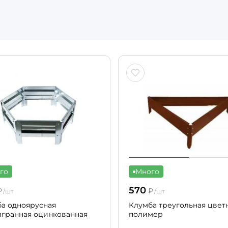
го
Много
570
₽
₽
/шт
/шт
а одноярусная
Клумба треугольная цвет
гранная оцинкованная
полимер