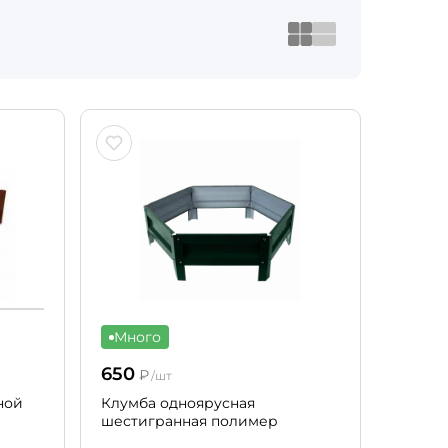
Много
650
₽
/шт
ной
Клумба одноярусная
шестигранная полимер