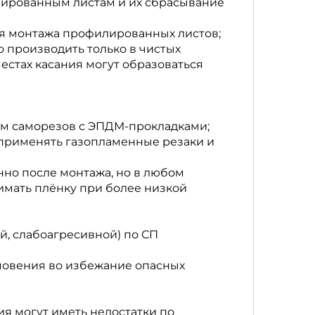
лированным листам и их сбрасывание
ия монтажа профилированных листов;
производить только в чистых
местах касания могут образоваться
ем саморезов с ЭПДМ-прокладками;
 применять газопламенные резаки и
нно после монтажа, но в любом
имать плёнку при более низкой
, слабоагресивной) по СП
мовения во избежание опасных
я могут иметь недостатки по