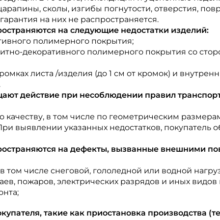
царапины, сколы, изгибы погнутости, отверстия, повр
гарантия на них не распространяется.
ространяются на следующие недостатки изделий:
тивного полимерного покрытия;
итно-декоративного полимерного покрытия со стор
омках листа /изделия (до 1 см от кромок) и внутрен
.
ают действие при несоблюдении правил транспорт
 качеству, в том числе по геометрическим размерам
 При выявлении указанных недостатков, покупатель 
пространяются на дефекты, вызванные внешними 
 том числе снеговой, гололедной или водной нагруз
аев, пожаров, электрических разрядов и иных видов
онта;
купателя, такие как приостановка производства (т