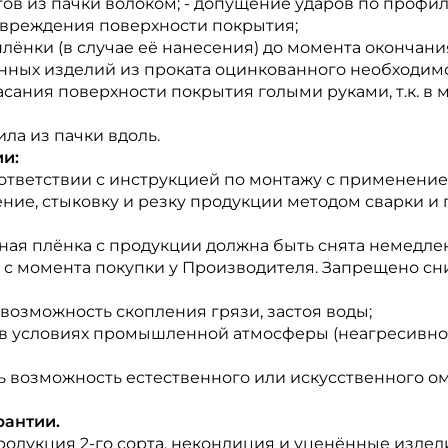
в из пачки волоком; - допущение ударов по профи
овреждения поверхности покрытия;
лёнки (в случае её нанесения) до момента окончан
ых изделий из проката оцинкованного необходимо 
асания поверхности покрытия голыми руками, т.к. в 
а из пачки вдоль.
ии:
ответствии с инструкцией по монтажу с применени
ение, стыковку и резку продукции методом сварки и
ная плёнка с продукции должна быть снята немедле
ц с момента покупки у Производителя. Запрещено сн
возможность скопления грязи, застоя воды;
в условиях промышленной атмосферы (неагресивной
 возможность естественного или искусственного о
рантии.
одукция 2-го сорта, некондиция и уценённые издели