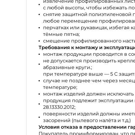
извлечение профилированных листо
с любой высоты, чтобы избежать п
снятие защитной полиэтиленовой п
любое перемещение профилированн
перчатках или рукавицах, избегая к
тёмные пятна;
смещение профилированного настил
Требования к монтажу и эксплуатац
монтаж продукции проводится в со
не допускается производить крепл
абразивные круги.;
при температуре выше — 5 С защит
случае не позднее чем через меся
температуре;
монтаж изделий должен исключать 
продукция подлежит эксплуатации 
28.13330.2012;
поверхности изделий должны иметь
засорений (пылевого налёта и т.д.)
Условия отказа в предоставлении га
Покупатель проинформирован, что пр