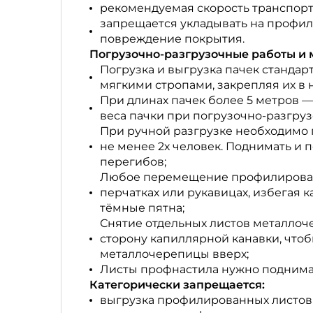
рекомендуемая скорость транспортн
запрещается укладывать на профи
повреждение покрытия.
Погрузочно-разгрузочные работы и 
Погрузка и выгрузка пачек стандар
мягкими стропами, закрепляя их в н
При длинах пачек более 5 метров 
веса пачки при погрузочно-разгруз
При ручной разгрузке необходимо пр
не менее 2х человек. Поднимать и 
перегибов;
Любое перемещение профилированн
перчатках или рукавицах, избегая к
тёмные пятна;
Снятие отдельных листов металло
сторону капиллярной канавки, чтоб
металлочерепицы вверх;
Листы профнастила нужно поднимат
Категорически запрещается:
выгрузка профилированных листов 