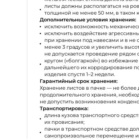
листы должны располагаться на ро
толщиной не менее 50 мм, в таком 
Дополнительные условия хранения:
исключить возможность механическ
исключить воздействие агрессивны
при хранении под навесами и в не
менее 3 градусов и увеличить высо
не допускается проведение рядом 
кругом («болгаркой») во избежани
дальнейшего их корродирования по
изделия спустя 1–2 недели.
Гарантийный срок хранения:
Хранение листов в пачке — не более 
продолжительного хранения, необход
не допустить возникновения конденс
Транспортировка:
длина кузова транспортного средс
их провисания;
пачки в транспортном средстве до
самопроизвольное перемещение или