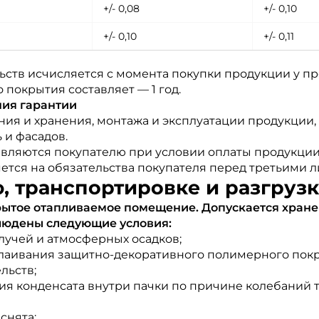
+/- 0,08
+/- 0,10
+/- 0,10
+/- 0,11
ьств исчисляется с момента покупки продукции у пр
покрытия составляет — 1 год.
ния гарантии
ия и хранения, монтажа и эксплуатации продукции,
 и фасадов.
авляются покупателю при условии оплаты продукции
ется на обязательства покупателя перед третьими л
, транспортировке и разгруз
ытое отапливаемое помещение. Допускается хранен
людены следующие условия:
лучей и атмосферных осадков;
слаивания защитно-декоративного полимерного пок
льств;
я конденсата внутри пачки по причине колебаний 
снята;