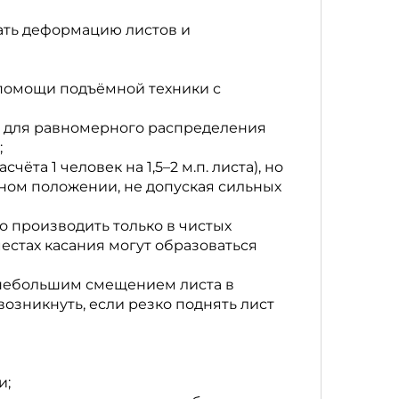
ать деформацию листов и
и помощи подъёмной техники с
я для равномерного распределения
;
та 1 человек на 1,5–2 м.п. листа), но
ьном положении, не допуская сильных
производить только в чистых
местах касания могут образоваться
 небольшим смещением листа в
возникнуть, если резко поднять лист
и;