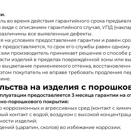
и.
ль во время действия гарантийного срока предъяв
 виде с описанием гарантийного случая, УПД (накл
о различимы все выявленные дефекты.
я на условиях предоставления гарантии и равен сро
е предоставляется, то срок его службы равен одному
нзии производитель принимает решение о способе 
части изделий в пределах повреждённой зоны или в
 выцветание применяемого оттенка, восстановленны
этом покупатель не вправе требовать продления пе
ине.
ельства на изделия с порошк
плуатации предоставляется 3 месяца гарантии на о
рно-порошкового покрытия:
ю коррозионных и агрессивных сред (контакт с хим
й контакт с водой, воздухом с высокой концентраци
хности изделий;
ений (царапин, сколов) во избежание коррозии;