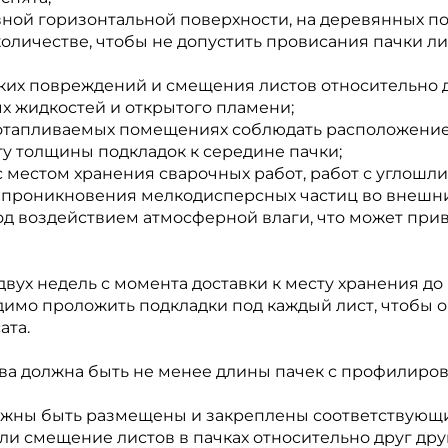
вной горизонтальной поверхности, на деревянных п
количестве, чтобы не допустить провисания пачки л
их повреждений и смещения листов относительно д
х жидкостей и открытого пламени;
 отапливаемых помещениях соблюдать расположение
ту толщины подкладок к середине пачки;
с местом хранения сварочных работ, работ с углош
е проникновения мелкодисперсных частиц во внешни
д воздействием атмосферной влаги, что может при
двух недель с момента доставки к месту хранения до
имо проложить подкладки под каждый лист, чтобы 
ата.
тва должна быть не менее длины пачек с профилир
лжны быть размещены и закреплены соответствующи
 смещение листов в пачках относительно друг друг