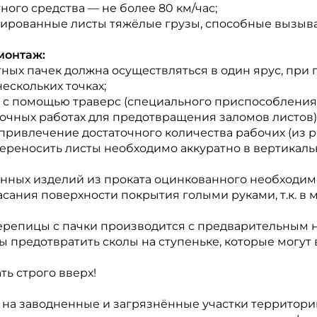
ого средства — не более 80 км/час;
лированные листы тяжёлые грузы, способные вызыв
монтаж:
тных пачек должна осуществляться в один ярус, пр
ескольких точках;
— с помощью траверс (специального приспособлени
очных работах для предотвращения заломов листов)
ивлечение достаточного количества рабочих (из расчё
переносить листы необходимо аккуратно в вертикал
ых изделий из проката оцинкованного необходимо 
асания поверхности покрытия голыми руками, т.к. в 
черепицы с пачки производится с предварительным
ы предотвратить сколы на ступеньке, которые могут 
ь строго вверх!
на заводненные и загрязнённые участки территори