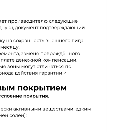
ляет производителю следующие
адную), документ подтверждающий
ку на сохранность внешнего вида
 месяцу.
ремонта, замене повреждённого
ыплате денежной компенсации.
е зоны могут отличаться по
риода действия гарантии и
овым покрытием
тслоение покрытия.
ически активными веществами, едким
ей солей);