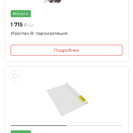
Много
1 715
₽
/шт
Изоспан B: пароизоляция
Подробнее