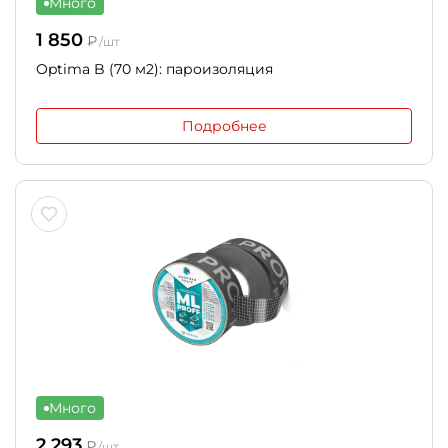
Много
1 850
₽
/шт
Optima B (70 м2): пароизоляция
Подробнее
Много
2 293
₽
/шт