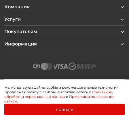
Компания
Услуги
Покупателям
Информация
Мы используем файлы cookie и рекомендательные технологии.
Продолжая рабату с сайтом, вы соглашаетесь с
Политикой
2026 © Профиль Центр
обработки персональных данных
и
Правилами пользования
Политика конфиденциальности
сайтом.
Пользовательское соглашение
Публичная оферта
принять
0
0
Разработано
Главная
Каталог
Корзина
Избранное
Войти