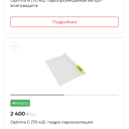
Optima A (70 м2): паропроницаемая ветро-
влагозащита
Подробнее
Много
2 400
₽
/шт
Optima C (70 м2): гидро-пароизоляция