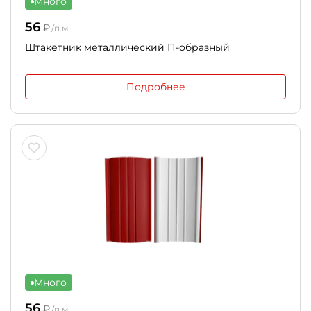
Много
56
₽
/п.м.
Штакетник металлический П-образный
Подробнее
Много
56
₽
/п.м.