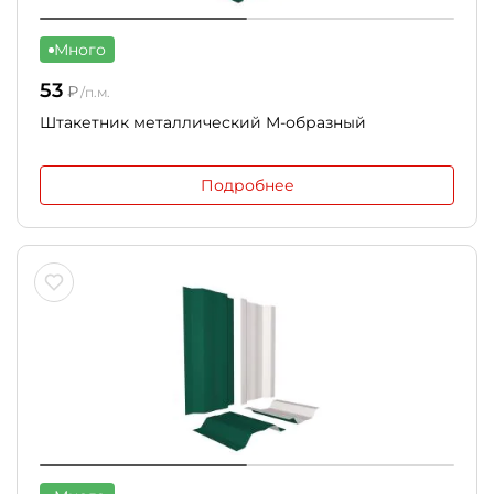
Много
53
₽
/п.м.
Штакетник металлический М-образный
Подробнее