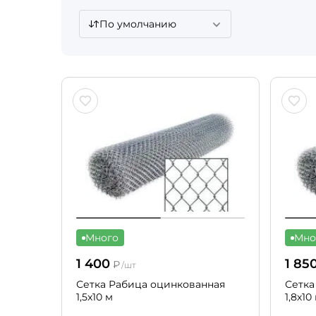
По умолчанию
Много
Мно
1 400
1 85
₽
/шт
Сетка Рабица оцинкованная
Сетка
1,5x10 м
1,8х10