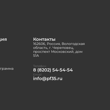
ция
Контакты
162606, Россия, Вологодская
область, г. Череповец,
проспект Московский, дом
51А
Телефон
ограмма
8 (8202) 54-54-54
Email
info@pf35.ru