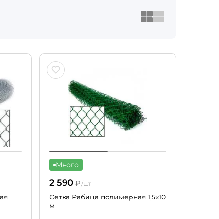
Много
2 590
₽
/шт
ая
Сетка Рабица полимерная 1,5x10
м