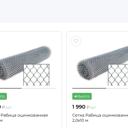
го
Много
0
1 990
₽
₽
/шт
/шт
 Рабица оцинкованная
Сетка Рабица оцинкованн
 м
2,0х10 м