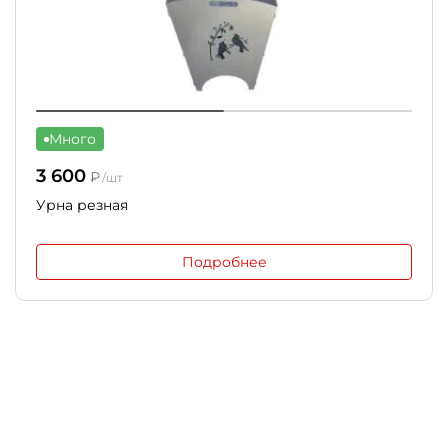
Много
3 600
₽
/шт
Урна резная
Подробнее