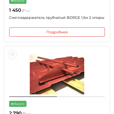
Много
1 450
₽
/шт
Снегозадержатель трубчатый BORGE 1,5м 2 опоры
Подробнее
Много
2 790
₽
/шт