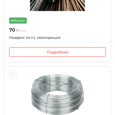
Много
70
₽
/п.м.
Квадрат (м.п.), некондиция
Подробнее