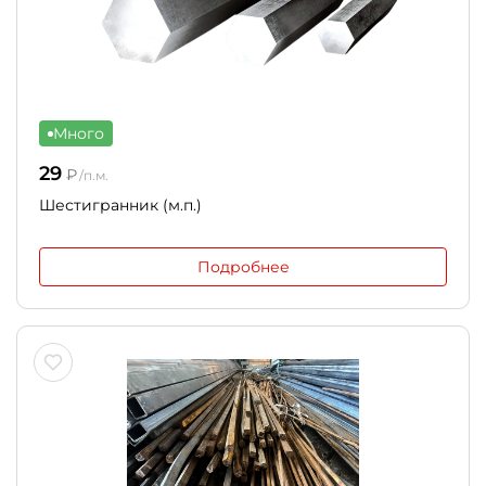
Много
29
₽
/п.м.
Шестигранник (м.п.)
Подробнее