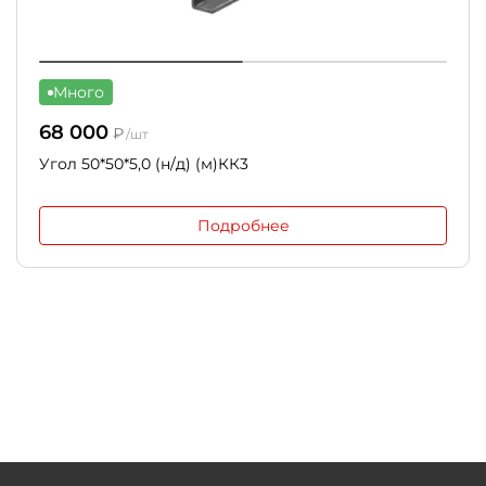
Много
68 000
₽
/шт
Угол 50*50*5,0 (н/д) (м)КК3
Подробнее