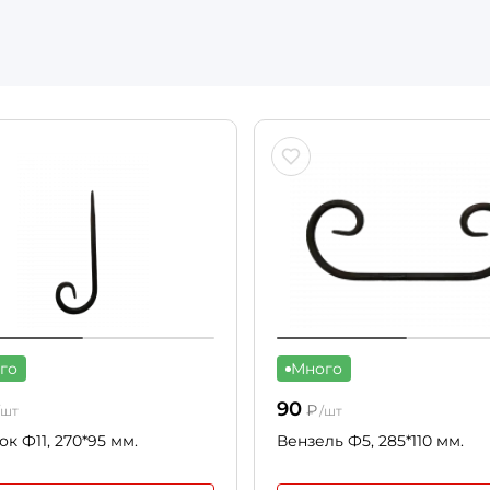
го
Много
90
₽
/шт
/шт
ок Ф11, 270*95 мм.
Вензель Ф5, 285*110 мм.