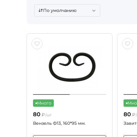
По умолчанию
Много
Мно
80
80
₽
₽
/шт
Вензель Ф13, 160*95 мм.
Завит