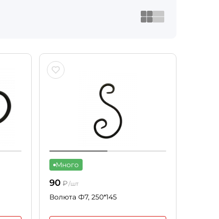
Много
90
₽
/шт
Волюта Ф7, 250*145